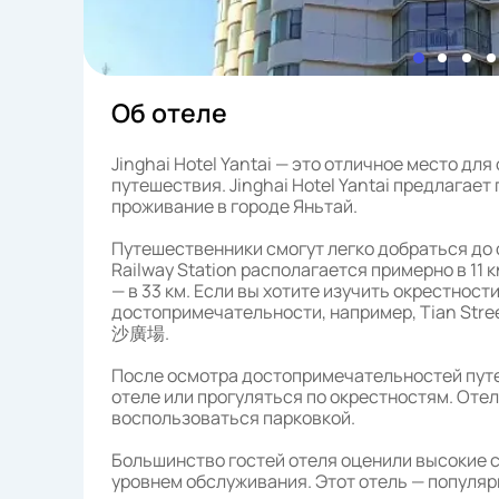
Об отеле
Jinghai Hotel Yantai — это отличное место дл
путешествия. Jinghai Hotel Yantai предлага
проживание в городе Яньтай.
Путешественники смогут легко добраться до 
Railway Station располагается примерно в 11
— в 33 км. Если вы хотите изучить окрестност
достопримечательности, например, Tian Stre
沙廣場.
После осмотра достопримечательностей пут
отеле или прогуляться по окрестностям. Оте
воспользоваться парковкой.
Большинство гостей отеля оценили высокие 
уровнем обслуживания. Этот отель — популяр