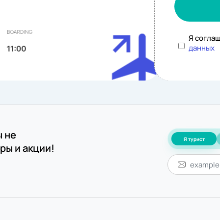
Я согла
данных
ы не
Я турист
ры и акции!