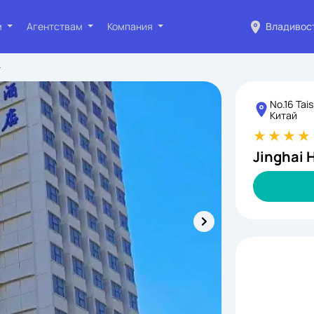
м
Агентствам
Компания
Владивос
*
No.16 Tai
Китай
Jinghai 