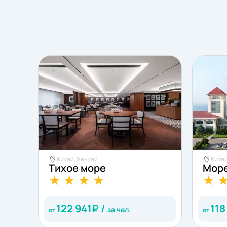
Китай, Яньтай
Китай
Тихое море
Море
122 941
₽ /
118
за чел.
от
от