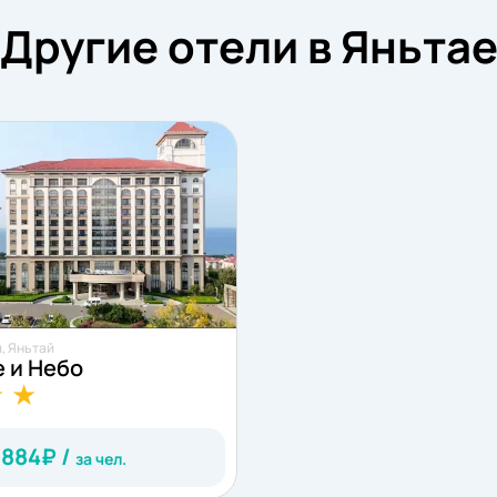
Другие отели в Яньта
, Яньтай
 и Небо
 884
₽ /
за чел.