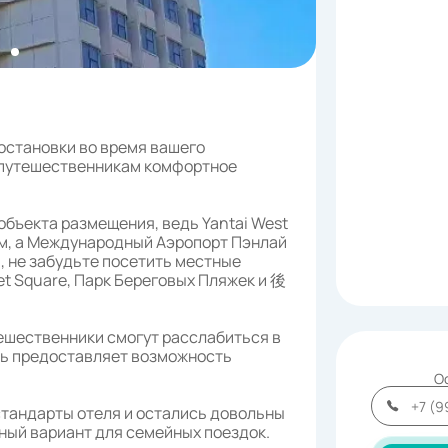
я остановки во время вашего
ет путешественникам комфортное
объекта размещения, ведь Yantai West
 км, а Международный Аэропорт Пэнлай
и, не забудьте посетить местные
et Square, Парк Береговых Пляжек и 後
ешественники смогут расслабиться в
ль предоставляет возможность
О
стандарты отеля и остались довольны
ный вариант для семейных поездок.