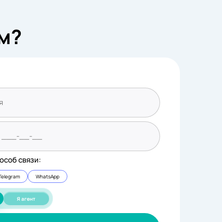
м?
особ связи:
Telegram
WhatsApp
Я агент