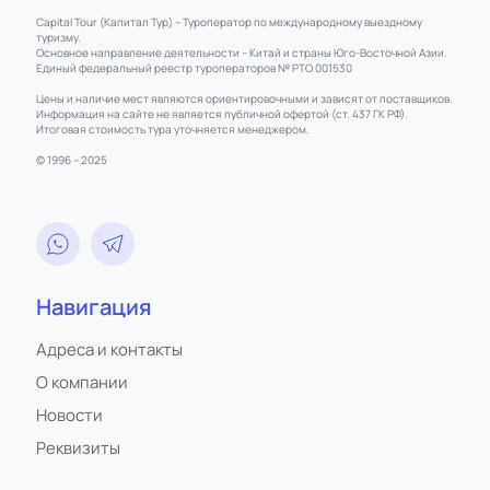
Capital Tour (Капитал Тур) – Туроператор по международному выездному
туризму.
Основное направление деятельности – Китай и страны Юго-Восточной Азии.
Единый федеральный реестр туроператоров № РТО 001530
Цены и наличие мест являются ориентировочными и зависят от поставщиков.
Информация на сайте не является публичной офертой (ст. 437 ГК РФ).
Итоговая стоимость тура уточняется менеджером.
© 1996 – 2025
Навигация
Адреса и контакты
О компании
Новости
Реквизиты