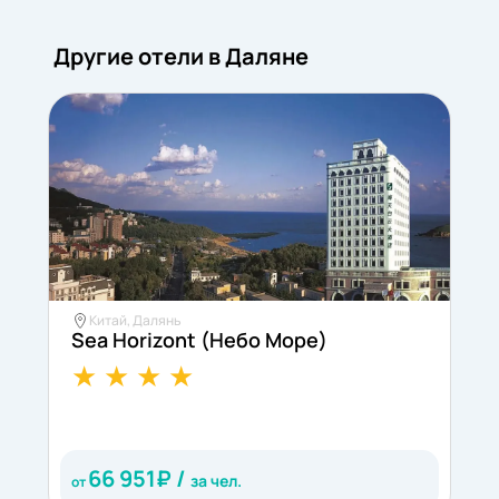
Другие отели в Даляне
Китай, Далянь
Sea Horizont (Небо Море)
D
C
C
66 951
₽ /
за чел.
от
о