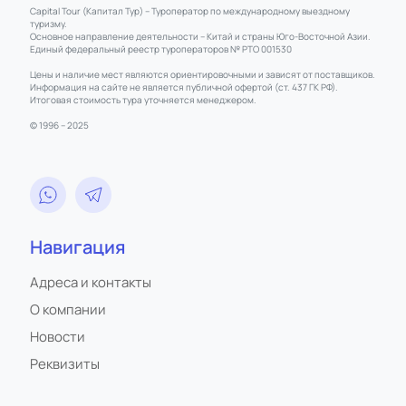
Capital Tour (Капитал Тур) – Туроператор по международному выездному
туризму.
Основное направление деятельности – Китай и страны Юго-Восточной Азии.
Единый федеральный реестр туроператоров № РТО 001530
Цены и наличие мест являются ориентировочными и зависят от поставщиков.
Информация на сайте не является публичной офертой (ст. 437 ГК РФ).
Итоговая стоимость тура уточняется менеджером.
© 1996 – 2025
Навигация
Адреса и контакты
О компании
Новости
Реквизиты