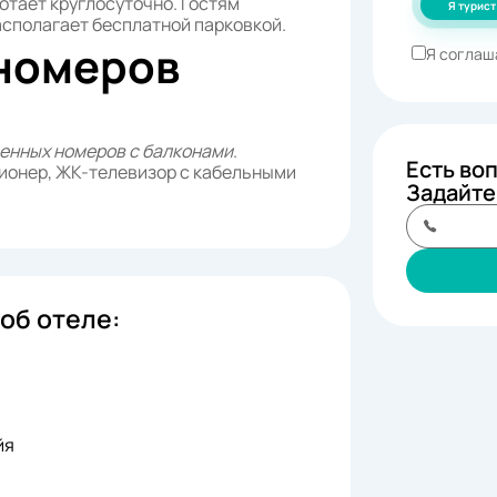
отает круглосуточно. Гостям
Я турист
асполагает бесплатной парковкой.
номеров
Я соглаш
енных номеров с балконами
.
Есть во
ионер, ЖК-телевизор с кабельными
Задайте
об отеле:
йя