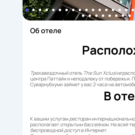
Об отеле
Располо
Трехзвездочный отель The Sun Xclusive
распо
центра Паттайи и неподалеку от побережья. 
Суварнубхуми займет у вас 2 часа на автомоб
В от
К вашим услугам
ресторан интернационально
располагает
открытым бассейном
. На всей 
беспроводной доступ в Интернет
.