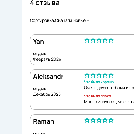
4 отзыва
Сортировка:
Сначала новые
Yan
отдых
Февраль 2026
Aleksandr
Что было хорошо
Очень дружелюбный и пр
отдых
Декабрь 2025
Что было плохо
Много индусов ( место н
Raman
отдых