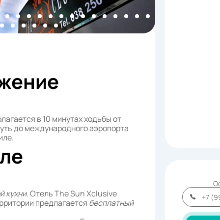
жение
лагается в 10 минутах ходьбы от
Путь до международного аэропорта
иле.
еле
О
й кухни
. Отель The Sun Xclusive
территории предлагается
бесплатный