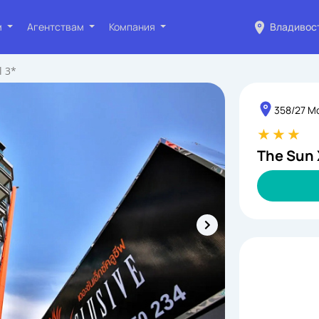
м
Агентствам
Компания
Владивос
l 3*
358/27 Mo
The Sun 