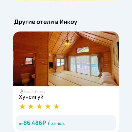
Другие отели в Инкоу
Китай, Инкоу
Хунсигуй
Д
86 486
₽ /
за чел.
от
о