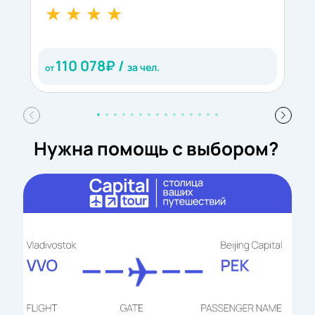
R
110 078
₽ /
за чел.
от
о
Нужна помощь с выбором?