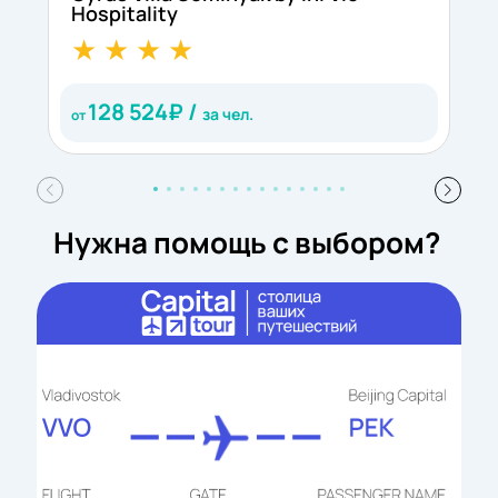
Hospitality
H
128 524
₽ /
за чел.
от
о
Нужна помощь с выбором?