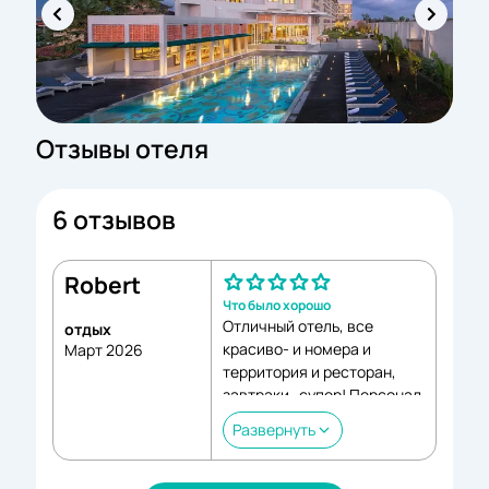
Отзывы отеля
6 отзывов
Robert
Что было хорошо
Отличный отель, все
отдых
красиво- и номера и
Март 2026
территория и ресторан,
завтраки -супер! Персонал
очень приятный! В
Развернуть
восторге от проживания!
Что было плохо