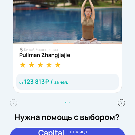
Китай, Чжанцзяцзе
Pullman Zhangjiajie
S
123 813
₽ /
за чел.
от
о
Нужна помощь с выбором?