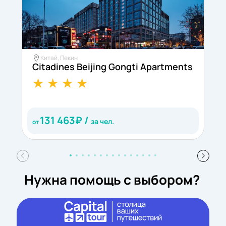
Китай, Пекин
Citadines Beijing Gongti Apartments
G
131 463
₽ /
за чел.
от
о
Нужна помощь с выбором?