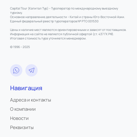
Capital Tour (Капитал Тур) – Туроператор по международному выездному
туризму.
Основное направление деятельности – Китай и страны Юго-Восточной Азии.
Единый федеральный реестр туроператоров № РТО 001530
Цены и наличие мест являются ориентировочными и зависят от поставщиков.
Информация на сайте не является публичной офертой (ст. 437 ГК РФ).
Итоговая стоимость тура уточняется менеджером.
© 1996 – 2025
Навигация
Адреса и контакты
О компании
Новости
Реквизиты