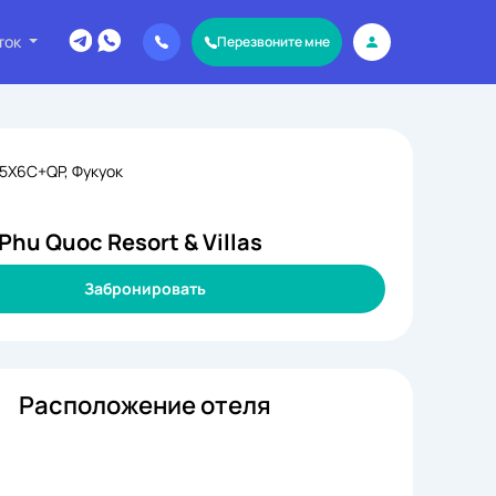
ток
Перезвоните мне
 5X6C+QP, Фукуок
Phu Quoc Resort & Villas
Забронировать
Расположение отеля