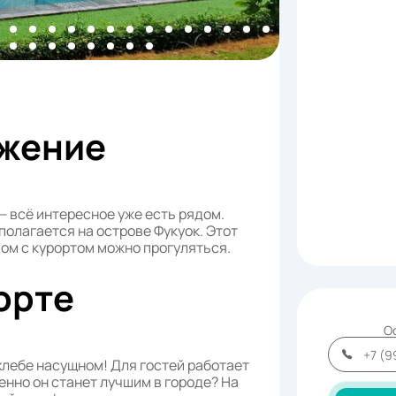
жение
— всё интересное уже есть рядом.
сполагается на острове Фукуок. Этот
дом с курортом можно прогуляться.
орте
О
хлебе насущном! Для гостей работает
енно он станет лучшим в городе? На