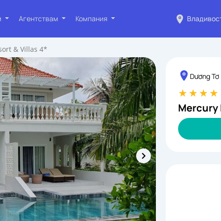
м
Агентствам
Компания
Владивос
rt & Villas 4*
Dương Tơ
Mercury 