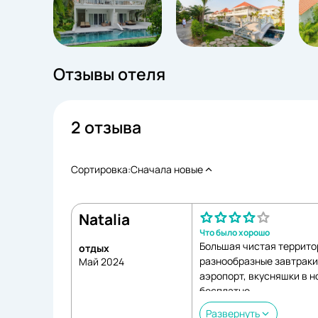
Отзывы отеля
2 отзыва
Сортировка:
Сначала новые
Natalia
Что было хорошо
Большая чистая террито
отдых
разнообразные завтраки
Май 2024
аэропорт, вкусняшки в н
бесплатно.
Что было плохо
Развернуть