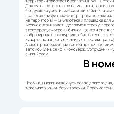
территории работает бесплатный Wi-Fi. Уточ
Для путешественников на машине организова
следующие услуги: массажный кабинет и спа
подготовили фитнес-центр, тренажёрный зал,
на территории — библиотека и площадка для 
Можно организовать деловую встречу, перег
этого предусмотрены бизнес-центр и специа
забронировать экскурсию, обратитесь в экск
курорта по запросу организуют гостям трансф
А ещё в распоряжении гостей прачечная, химч
автомобилей, сейф и консьерж. Сотрудники к
английском.
В ном
Чтобы вы могли отдохнуть после долгого дня,
телевизор, мини-бар и тапочки. Перечисленны