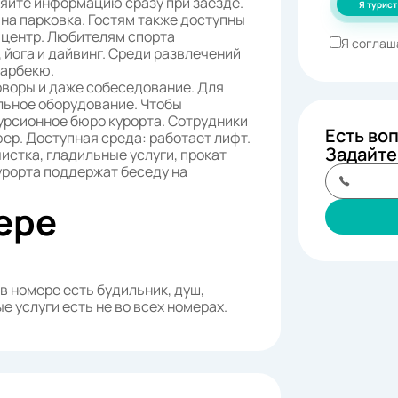
няйте информацию сразу при заезде.
Я турист
на парковка. Гостям также доступны
-центр. Любителям спорта
Я соглаш
 йога и дайвинг. Среди развлечений
барбекю.
оворы и даже собеседование. Для
льное оборудование. Чтобы
урсионное бюро курорта. Сотрудники
Есть во
ер. Доступная среда: работает лифт.
Задайте
истка, гладильные услуги, прокат
урорта поддержат беседу на
ере
 в номере есть будильник, душ,
е услуги есть не во всех номерах.