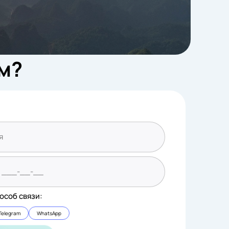
м?
особ связи:
Telegram
WhatsApp