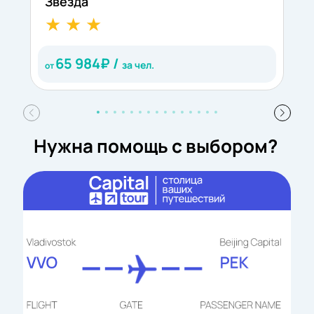
Звезда
С
65 984
₽ /
за чел.
от
о
Нужна помощь с выбором?