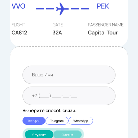
Выберите способ связи:
Телефон
Telegram
WhatsApp
Я турист
Я агент