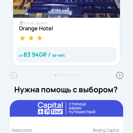
Китай, Харбин
Orange Hotel
W
83 940
₽ /
за чел.
от
о
Нужна помощь с выбором?