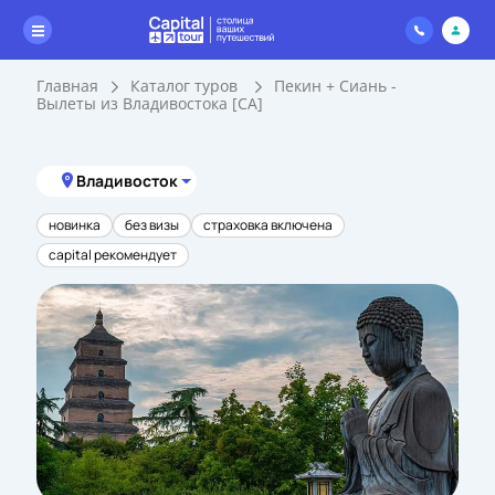
Главная
Каталог туров
Пекин + Сиань -
Вылеты из Владивостока [CA]
Владивосток
новинка
без визы
страховка включена
capital рекомендует