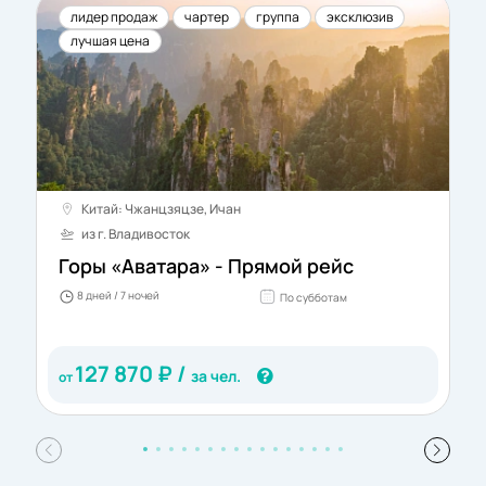
лидер продаж
чартер
группа
эксклюзив
лучшая цена
Китай: Чжанцзяцзе, Ичан
из г. Владивосток
Горы «Аватара» - Прямой рейс
8 дней / 7 ночей
По субботам
127 870
₽ /
за чел.
от