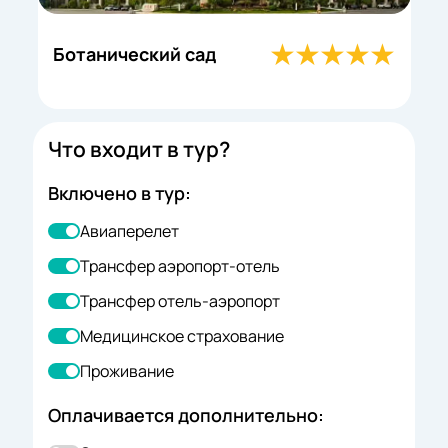
Ботанический сад
Д
Что входит в тур?
Включено в тур:
Авиаперелет
Трансфер аэропорт-отель
Трансфер отель-аэропорт
Медицинское страхование
Проживание
Оплачивается дополнительно: