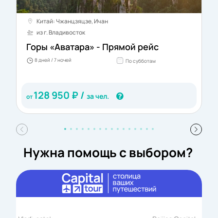
Китай: Чжанцзяцзе, Ичан
из г. Владивосток
Горы «Аватара» - Прямой рейс
8 дней / 7 ночей
По субботам
128 950
₽ /
за чел.
от
Нужна помощь с выбором?