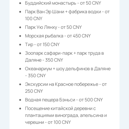
Буддийский монастырь - от 50 CNY
Парк Ван Эр Шани + фабрика водки - от
100 CNY
Парк Ую Лянху - от 50 CNY
Морская рыбалка - от 450 CNY
Тир - от 150 CNY
Зоопарк сафари-парк + парк труда в
Даляне - 350 CNY
Океанариум + шоу дельфинов в Даляне
- 350 CNY
Экскурсии на Красное побережье - от
250 CNY
Водная пещера Бэньси - от 500 CNY
Посещение китайской деревни с
плантациями винограда, апельсина и
черешни - от 100 CNY