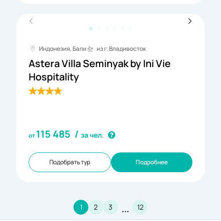
Индонезия, Бали
из г. Владивосток
Astera Villa Seminyak by Ini Vie
Hospitality
115 485
/
за чел.
от
Подобрать тур
Подробнее
…
1
2
3
12