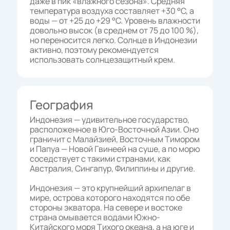
даже в пик «влажного сезона». Средняя
температура воздуха составляет +30 °C, а
воды — от +25 до +29 °C. Уровень влажности
довольно высок (в среднем от 75 до 100 %),
но переносится легко. Солнце в Индонезии
активно, поэтому рекомендуется
использовать солнцезащитный крем.
География
Индонезия — удивительное государство,
расположенное в Юго-Восточной Азии. Оно
граничит с Малайзией, Восточным Тимором
и Папуа — Новой Гвинеей на суше, а по морю
соседствует с такими странами, как
Австралия, Сингапур, Филиппины и другие.
Индонезия — это крупнейший архипелаг в
мире, острова которого находятся по обе
стороны экватора. На севере и востоке
страна омывается водами Южно-
Китайского моря Тихого океана, а на юге и