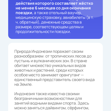
действия которого составляет жёстко
не менее 6 месяцев со дня окончания
поездки
, а также отельный ваучер,
медицинскую страховку, авиабилеты (в т.
ч. обратный), денежные средства в
размере, соответствующем целям и
продолжительности поездки.
Природа Индонезии поражает своим
разнообразием: от тропических лесов до
пустынь и вулканических зон. В стране
обитает множество уникальных видов
животных и растений, среди которых
особое место занимает орангутанг —
единственный представитель своего вида
на Земле.
Индонезия также известна своими
безграничными возможностями для
занятий водными видами спорта. Здесь
можно заняться дайвингом, сёрфингом,