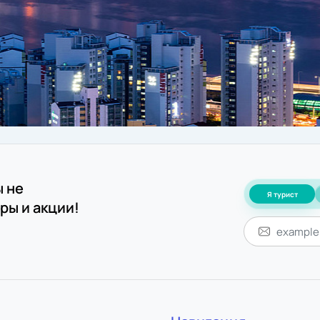
ы не
Я турист
ры и акции!