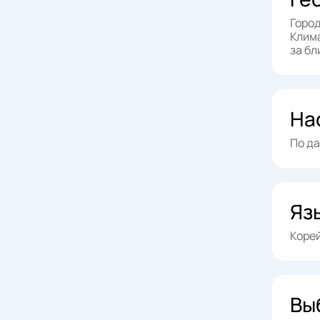
Город
Клима
за бл
На
По да
Яз
Корей
Вы