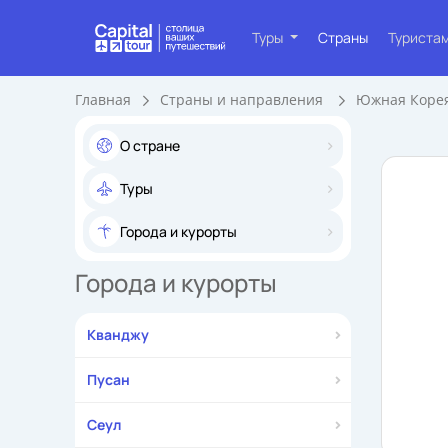
Туры
Страны
Туриста
Главная
Страны и направления
Южная Коре
О стране
Туры
Города и курорты
Города и курорты
Кванджу
Пусан
Сеул