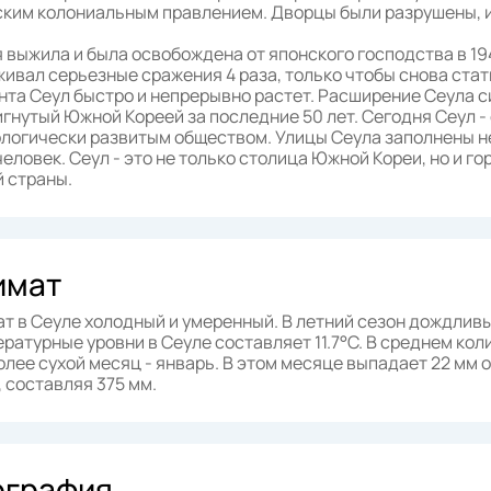
ким колониальным правлением. Дворцы были разрушены, и 
 выжила и была освобождена от японского господства в 19
ивал серьезные сражения 4 раза, только чтобы снова стать
та Сеул быстро и непрерывно растет. Расширение Сеула 
гнутый Южной Кореей за последние 50 лет. Сегодня Сеул 
логически развитым обществом. Улицы Сеула заполнены н
человек. Сеул - это не только столица Южной Кореи, но и г
 страны.
имат
т в Сеуле холодный и умеренный. В летний сезон дождливы
ратурные уровни в Сеуле составляет 11.7°C. В среднем кол
лее сухой месяц - январь. В этом месяце выпадает 22 мм 
 составляя 375 мм.
ография