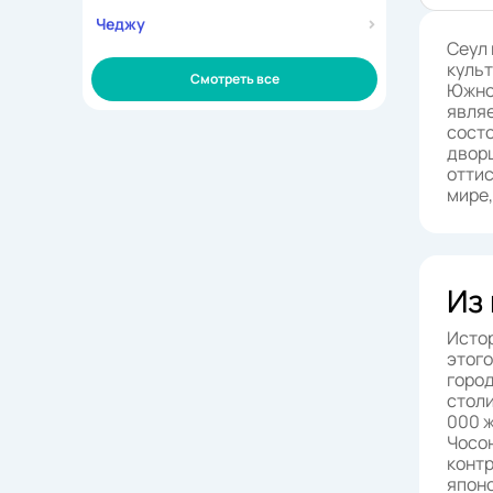
Чеджу
Сеул 
культ
Смотреть все
Южной
являе
состо
дворц
оттис
мире,
Из
Истор
этого
город
столи
000 
Чосон
контр
японс