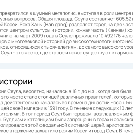
превратился в шумный мегаполис, выступая в роли центра
урных вопросов. Общая площадь Сеула составляет 605,52 
 Кореи. Река Хань (Han gang) разделяет город на две час
тся центром культуры и истории, южная часть (Каннам) х
янию на март 2009 года в Сеуле проживало 10 492 176 челов
ов с многовековой историей до высокотехнологичного небо
ков, относящихся к тысячелетиям, до самого высокого уро
 Сеул - это место, где старое и новое существуют в гармон
 истории
ия Сеула, вероятно, началась в 18 г. до н.э., когда она бы
 это место стало столицей различных правителей, которые
а действительно началась во времена династии Чосон. Бы
цей своей империи в 1391 году. В течение следующих 10 ле
жителями. В тот период Сеул был городом, возглавляемым
. Буддизм и католицизм были запрещены в горах и сельской
олировался этой феодальной системой царей, аристократов,
кое вторжение захватило режим Кореи и город Сеул. В теч