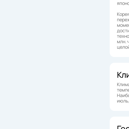
японс
Корея
переж
момен
дости
техно
млн. 
целой
Кл
Клима
темпе
Наибо
июль,
Ге