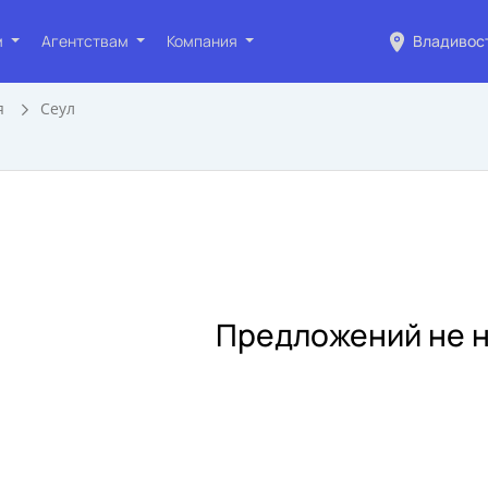
м
Агентствам
Компания
Владивос
я
Сеул
Предложений не н