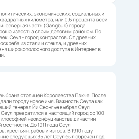
 политических, экономических, социальных и
квадратных километра, или 0,6 процента всей
ти: северная часть (Gangbuk) города
орошо известна своим деловым районом. По
ек. Сеул - город контрастов. От древних
скреба из стали и стекла, и древних
вня широкополосного доступа в Интернет в
ии.
ла выбрана столицей Королевства Пэкче. После
 дали городу новое имя. Важность Сеула как
вший генерал Йи Сеонгье выбрал Сеул
т Сеул превратился в настоящий город со 100
 философией неоконфуцианства династии
 местности. До 1911 года Сеул
 крестьян, рабов и изгоев. В 1910 году
ение следующих 35 лет Сеул был обречен под