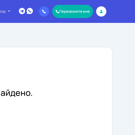
ток
Перезвоните мне
айдено.