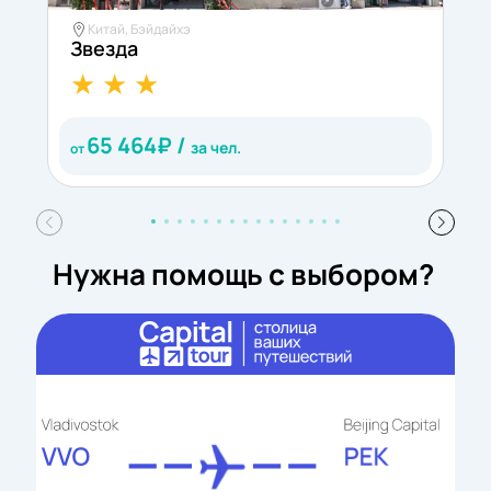
Китай, Бэйдайхэ
Звезда
С
65 464
₽ /
за чел.
от
о
Нужна помощь с выбором?