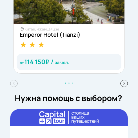
Китай, Чжанцзяцзе
Emperor Hotel (Tianzi)
P
114 150
₽ /
за чел.
от
о
Нужна помощь с выбором?