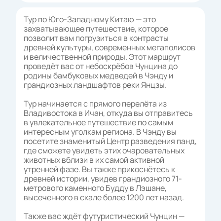
Тур по Юго-Западному Китаю — это
захватывающее путешествие, которое
позволит вам погрузиться в контрасты
древней культуры, современных мегаполисов
и величественной природы. Этот маршрут
проведёт вас от небоскрёбов Чунцина до
родины бамбуковых медведей в Чэнду и
грандиозных ландшафтов реки Янцзы.
Тур начинается с прямого перелёта из
Владивостока в Ичан, откуда вы отправитесь
в увлекательное путешествие по самым
интересным уголкам региона. В Чэнду вы
посетите знаменитый Центр разведения панд,
где сможете увидеть этих очаровательных
животных вблизи в их самой активной
утренней фазе. Вы также прикоснётесь к
древней истории, увидев грандиозного 71-
метрового каменного Будду в Лэшане,
высеченного в скале более 1200 лет назад.
Также вас ждёт футуристический Чунцин —