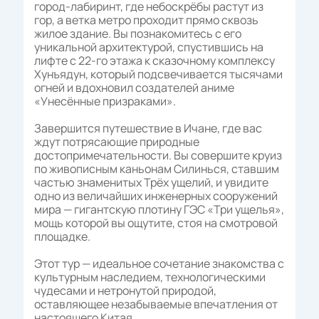
город-лабиринт, где небоскрёбы растут из
гор, а ветка метро проходит прямо сквозь
жилое здание. Вы познакомитесь с его
уникальной архитектурой, спустившись на
лифте с 22-го этажа к сказочному комплексу
Хунъядун, который подсвечивается тысячами
огней и вдохновил создателей аниме
«Унесённые призраками».
Завершится путешествие в Ичане, где вас
ждут потрясающие природные
достопримечательности. Вы совершите круиз
по живописным каньонам Силинься, ставшим
частью знаменитых Трёх ущелий, и увидите
одно из величайших инженерных сооружений
мира — гигантскую плотину ГЭС «Три ущелья»,
мощь которой вы ощутите, стоя на смотровой
площадке.
Этот тур — идеальное сочетание знакомства с
культурным наследием, технологическими
чудесами и нетронутой природой,
оставляющее незабываемые впечатления от
настоящего Китая.