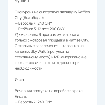
Чунцин
Экскурсия на смотровую площадку Raffles
City (без обеда):
— Взрослый: 240 CNY
— Ребёнок 3-12 лет: 200 CNY
Примечание:
В программу включена
только смотровая площадка в Raffles City.
Остальные развлечения — тарзанка на
качелях, Sky Walk (прогулка по
стеклянному мосту) и MR-американские
горки — оплачиваются отдельно при
необходимости.
Ичан
Вечерняя прогулка на корабле по реке
Янцзы:
— Взрослый: 240 CNY