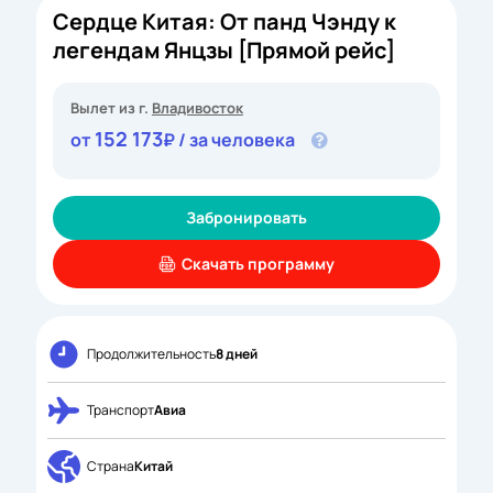
Сердце Китая: От панд Чэнду к
легендам Янцзы [Прямой рейс]
Вылет из г.
Владивосток
152 173
от
₽ / за человека
Забронировать
Скачать программу
Продолжительность
8 дней
Транспорт
Авиа
Страна
Китай