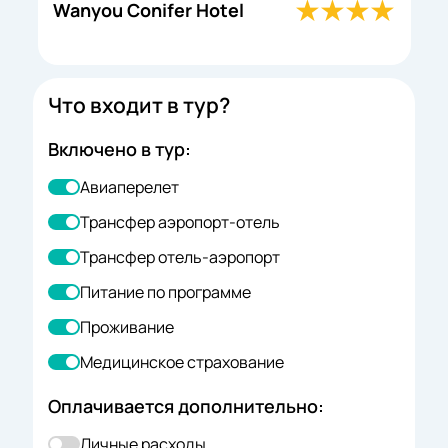
H
Wanyou Conifer Hotel
C
Что входит в тур?
Включено в тур:
Авиаперелет
Трансфер аэропорт-отель
Трансфер отель-аэропорт
Питание по программе
Проживание
Медицинское страхование
Оплачивается дополнительно:
Личные расходы