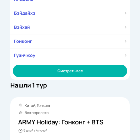
Бэйдайхэ
Вэйхай
Гонконг
Гуанчжоу
Смотреть все
Нашли 1 тур
Китай, Гонконг
без перелета
ARMY Holiday: Гонконг + BTS
5 дней / 4 ночей